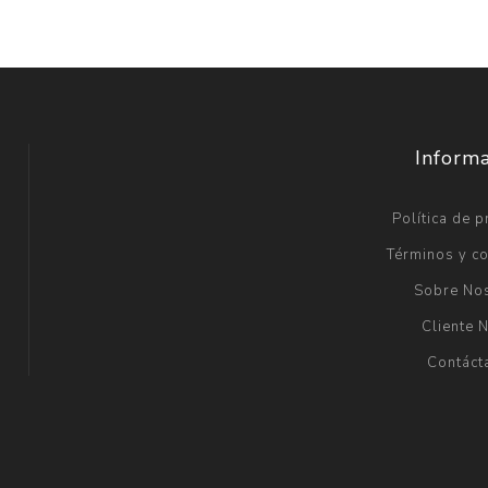
Inform
Política de p
Términos y c
Sobre No
Cliente 
Contáct