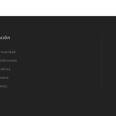
ación
rivacidad
ondiciones
sotros
Nuevo
anos