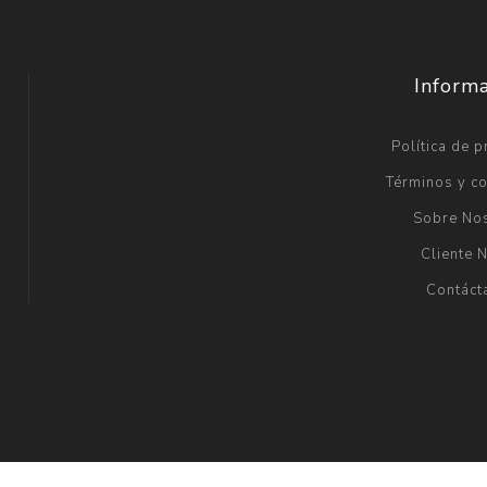
Inform
Política de p
Términos y c
Sobre No
Cliente 
Contáct