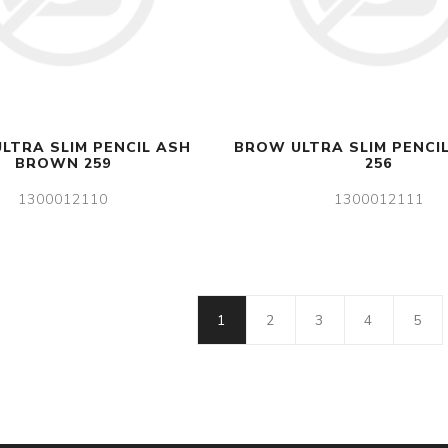
LTRA SLIM PENCIL ASH
BROW ULTRA SLIM PENCI
BROWN 259
256
1300012110
1300012111
1
2
3
4
5