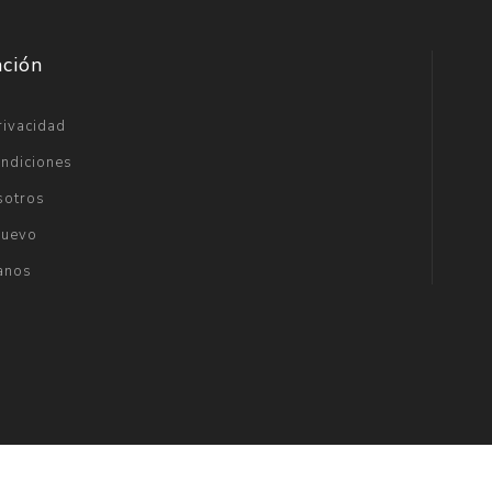
ación
rivacidad
ondiciones
sotros
Nuevo
anos