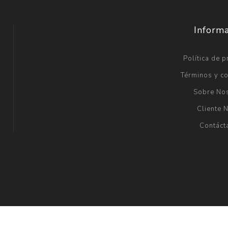
Inform
Política de p
Términos y c
Sobre No
Cliente 
Contáct